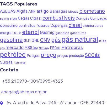
TAGS Populares
biometano
Algás
artigo
ABEGÁS
Bahiagás
ANP
biogás
combustíveis
Cigás;
Cegás
Comgás
Compagas
Bolívia
Brasil
diesel
consumo
Copergás
contratos futuros
distribuidoras
etanol
Gasmig
energia
gasodutos
gasoduto
ES Gás
gás natural
gasolina
gás
GNV
GNL
GLP
lei do
Petrobras
mercado
MSGás;
PBGás
Naturgy
gás
petróleo
preço
SCGás
Potigás
produção
preços
Sulgás;
térmicas
Contato
+55 21 3970-1001/3995-4325
abegas@abegas.org.br
Av. Ataulfo de Paiva, 245 - 6º andar - CEP: 22440-