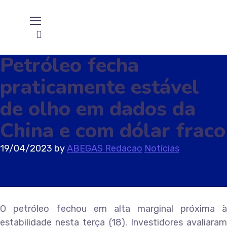
Petróleo fecha
praticamente estável
de olho em dados da
China e com dólar fraco
19/04/2023
by
ABEGAS Redacao
Notícias
O petróleo fechou em alta marginal próxima à
estabilidade nesta terça (18). Investidores avaliaram