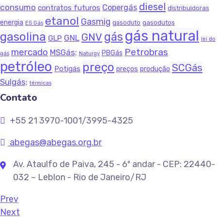
diesel
consumo
Copergás
contratos futuros
distribuidoras
etanol
Gasmig
energia
gasodutos
gasoduto
ES Gás
gás natural
gasolina
gás
GNV
GNL
GLP
lei do
Petrobras
mercado
MSGás;
PBGás
Naturgy
gás
petróleo
preço
SCGás
Potigás
produção
preços
Sulgás;
térmicas
Contato
+55 21 3970-1001/3995-4325
abegas@abegas.org.br
Av. Ataulfo de Paiva, 245 - 6º andar - CEP: 22440-
032 – Leblon - Rio de Janeiro/RJ
Prev
Next