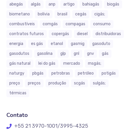
abegás
algás
anp
artigo
bahiagás
biogás
biometano
bolívia
brasil
cegás
cigás;
combustíveis
comgás
compagas
consumo
contratos futuros
copergás
diesel
distribuidoras
energia
es gás
etanol
gasmig
gasoduto
gasodutos
gasolina
glp
gnl
gnv
gás
gás natural
lei do gás
mercado
msgás;
naturgy
pbgás
petrobras
petróleo
potigás
preço
preços
produção
scgás
sulgás;
térmicas
Contato
+55 21 3970-1001/3995-4325