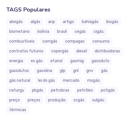
TAGS Populares
abegás
algás
anp
artigo
bahiagás
biogás
biometano
bolívia
brasil
cegás
cigás;
combustíveis
comgás
compagas
consumo
contratos futuros
copergás
diesel
distribuidoras
energia
es gás
etanol
gasmig
gasoduto
gasodutos
gasolina
glp
gnl
gnv
gás
gás natural
lei do gás
mercado
msgás;
naturgy
pbgás
petrobras
petróleo
potigás
preço
preços
produção
scgás
sulgás;
térmicas