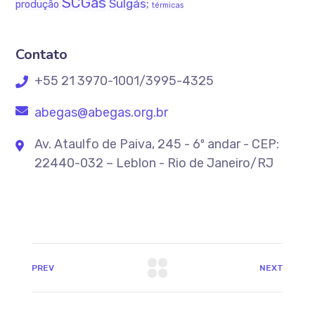
SCGás
Sulgás;
produção
térmicas
Contato
+55 21 3970-1001/3995-4325
abegas@abegas.org.br
Av. Ataulfo de Paiva, 245 - 6º andar - CEP:
22440-032 – Leblon - Rio de Janeiro/RJ
PREV
NEXT