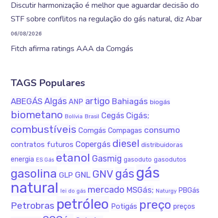
Discutir harmonização é melhor que aguardar decisão do
STF sobre conflitos na regulação do gás natural, diz Abar
06/08/2026
Fitch afirma ratings AAA da Comgás
TAGS Populares
Algás
artigo
ABEGÁS
Bahiagás
ANP
biogás
biometano
Cigás;
Cegás
Bolívia
Brasil
combustíveis
consumo
Comgás
Compagas
diesel
Copergás
contratos futuros
distribuidoras
etanol
Gasmig
energia
gasodutos
gasoduto
ES Gás
gás
gasolina
gás
GNV
GNL
GLP
natural
mercado
MSGás;
PBGás
lei do gás
Naturgy
petróleo
preço
Petrobras
Potigás
preços