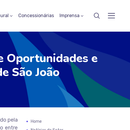
ural
Concessionárias
Imprensa
e Oportunidades e
de São João
do pela
Home
o entre