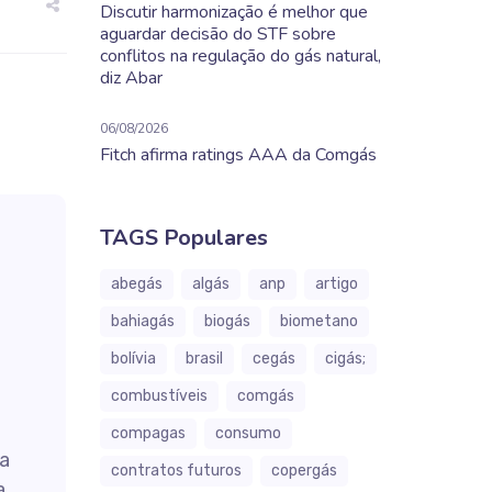
Discutir harmonização é melhor que
aguardar decisão do STF sobre
conflitos na regulação do gás natural,
diz Abar
06/08/2026
Fitch afirma ratings AAA da Comgás
TAGS Populares
abegás
algás
anp
artigo
bahiagás
biogás
biometano
bolívia
brasil
cegás
cigás;
combustíveis
comgás
compagas
consumo
a
contratos futuros
copergás
a