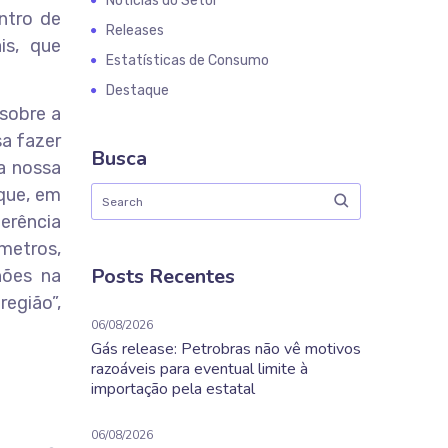
Notícias do Setor
ntro de
Releases
is, que
Estatísticas de Consumo
Destaque
 sobre a
a fazer
Busca
 a nossa
 que, em
erência
metros,
Posts Recentes
hões na
região”,
06/08/2026
Gás release: Petrobras não vê motivos
razoáveis para eventual limite à
importação pela estatal
06/08/2026