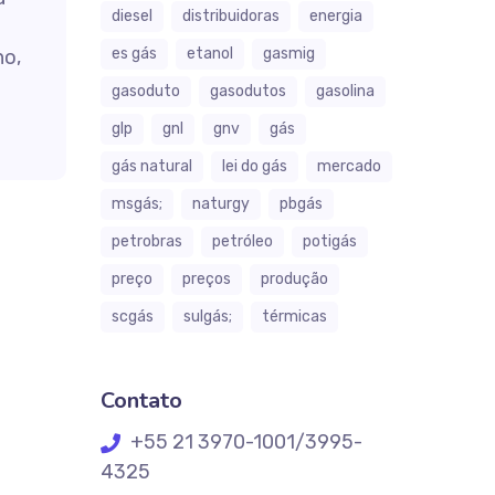
diesel
distribuidoras
energia
es gás
etanol
gasmig
ho,
gasoduto
gasodutos
gasolina
glp
gnl
gnv
gás
gás natural
lei do gás
mercado
msgás;
naturgy
pbgás
petrobras
petróleo
potigás
preço
preços
produção
scgás
sulgás;
térmicas
Contato
+55 21 3970-1001/3995-
4325