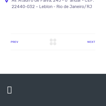
Av. Ataulfo de Paiva, 245 - 6º andar - CEP:
22440-032 – Leblon - Rio de Janeiro/RJ
PREV
NEXT