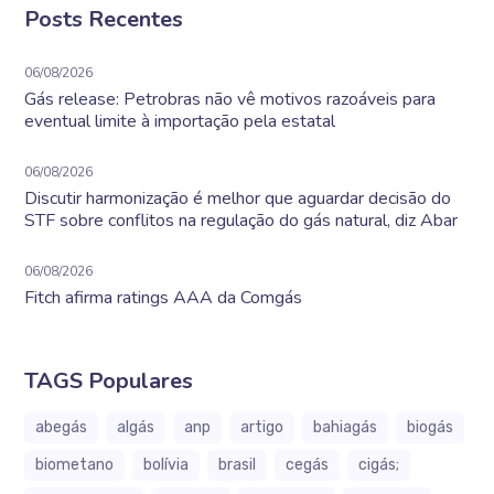
Posts Recentes
06/08/2026
Gás release: Petrobras não vê motivos razoáveis para
eventual limite à importação pela estatal
06/08/2026
Discutir harmonização é melhor que aguardar decisão do
STF sobre conflitos na regulação do gás natural, diz Abar
06/08/2026
Fitch afirma ratings AAA da Comgás
TAGS Populares
abegás
algás
anp
artigo
bahiagás
biogás
biometano
bolívia
brasil
cegás
cigás;