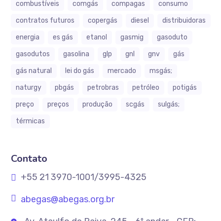
combustíveis
comgás
compagas
consumo
contratos futuros
copergás
diesel
distribuidoras
energia
es gás
etanol
gasmig
gasoduto
gasodutos
gasolina
glp
gnl
gnv
gás
gás natural
lei do gás
mercado
msgás;
naturgy
pbgás
petrobras
petróleo
potigás
preço
preços
produção
scgás
sulgás;
térmicas
Contato
+55 21 3970-1001/3995-4325
abegas@abegas.org.br