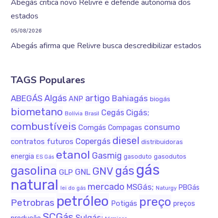
Abegás critica novo Relivre e defende autonomia dos
estados
05/08/2026
Abegás afirma que Relivre busca descredibilizar estados
TAGS Populares
Algás
artigo
ABEGÁS
Bahiagás
ANP
biogás
biometano
Cigás;
Cegás
Bolívia
Brasil
combustíveis
consumo
Comgás
Compagas
diesel
Copergás
contratos futuros
distribuidoras
etanol
Gasmig
energia
gasodutos
gasoduto
ES Gás
gás
gasolina
gás
GNV
GNL
GLP
natural
mercado
MSGás;
PBGás
lei do gás
Naturgy
petróleo
preço
Petrobras
Potigás
preços
SCGás
Sulgás;