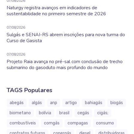
07/08/2026
Naturgy registra avanços em indicadores de
sustentabilidade no primeiro semestre de 2026
07/08/2026
Sulgás e SENAI-RS abrem inscrições para nova turma do
Curso de Gasista
07/08/2026
Projeto Raia avança no pré-sal com conclusão de trecho
submarino do gasoduto mais profundo do mundo
TAGS Populares
abegás
algás
anp
artigo
bahiagás
biogás
biometano
bolívia
brasil
cegás
cigás;
combustíveis
comgás
compagas
consumo
contratos futuros
copergás
diesel
distribuidoras