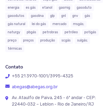
energia
es gás
etanol
gasmig
gasoduto
gasodutos
gasolina
glp
gnl
gnv
gás
gás natural
lei do gás
mercado
msgás;
naturgy
pbgás
petrobras
petróleo
potigás
preço
preços
produção
scgás
sulgás;
térmicas
Contato
+55 21 3970-1001/3995-4325
abegas@abegas.org.br
Av. Ataulfo de Paiva, 245 - 6º andar - CEP:
22440-032 – Leblon - Rio de Janeiro/RJ