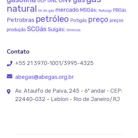
GNL
GLP
natural
mercado
MSGás;
PBGás
lei do gás
Naturgy
petróleo
preço
Petrobras
Potigás
preços
SCGás
Sulgás;
produção
térmicas
Contato
+55 21 3970-1001/3995-4325
abegas@abegas.org.br
Av. Ataulfo de Paiva, 245 - 6º andar - CEP:
22440-032 – Leblon - Rio de Janeiro/RJ