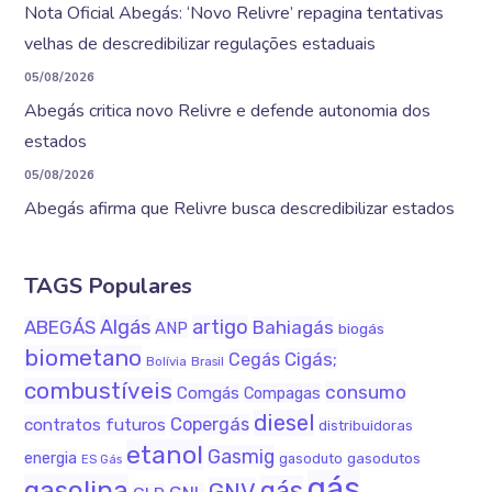
Nota Oficial Abegás: ‘Novo Relivre’ repagina tentativas
velhas de descredibilizar regulações estaduais
05/08/2026
Abegás critica novo Relivre e defende autonomia dos
estados
05/08/2026
Abegás afirma que Relivre busca descredibilizar estados
TAGS Populares
Algás
artigo
ABEGÁS
Bahiagás
ANP
biogás
biometano
Cigás;
Cegás
Bolívia
Brasil
combustíveis
consumo
Comgás
Compagas
diesel
Copergás
contratos futuros
distribuidoras
etanol
Gasmig
energia
gasodutos
gasoduto
ES Gás
gás
gasolina
gás
GNV