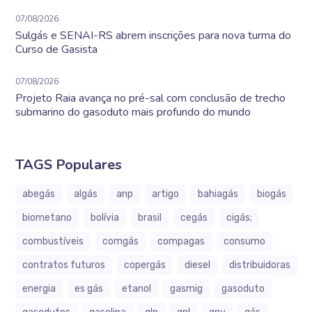
07/08/2026
Sulgás e SENAI-RS abrem inscrições para nova turma do
Curso de Gasista
07/08/2026
Projeto Raia avança no pré-sal com conclusão de trecho
submarino do gasoduto mais profundo do mundo
TAGS Populares
abegás
algás
anp
artigo
bahiagás
biogás
biometano
bolívia
brasil
cegás
cigás;
combustíveis
comgás
compagas
consumo
contratos futuros
copergás
diesel
distribuidoras
energia
es gás
etanol
gasmig
gasoduto