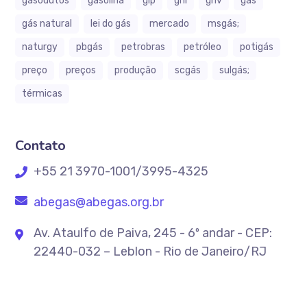
gasodutos
gasolina
glp
gnl
gnv
gás
gás natural
lei do gás
mercado
msgás;
naturgy
pbgás
petrobras
petróleo
potigás
preço
preços
produção
scgás
sulgás;
térmicas
Contato
+55 21 3970-1001/3995-4325
abegas@abegas.org.br
Av. Ataulfo de Paiva, 245 - 6º andar - CEP:
22440-032 – Leblon - Rio de Janeiro/RJ