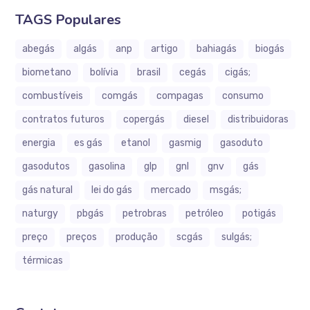
TAGS Populares
abegás
algás
anp
artigo
bahiagás
biogás
biometano
bolívia
brasil
cegás
cigás;
combustíveis
comgás
compagas
consumo
contratos futuros
copergás
diesel
distribuidoras
energia
es gás
etanol
gasmig
gasoduto
gasodutos
gasolina
glp
gnl
gnv
gás
gás natural
lei do gás
mercado
msgás;
naturgy
pbgás
petrobras
petróleo
potigás
preço
preços
produção
scgás
sulgás;
térmicas