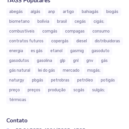
TAGS Populares
abegás
algás
anp
artigo
bahiagás
biogás
biometano
bolívia
brasil
cegás
cigás;
combustíveis
comgás
compagas
consumo
contratos futuros
copergás
diesel
distribuidoras
energia
es gás
etanol
gasmig
gasoduto
gasodutos
gasolina
glp
gnl
gnv
gás
gás natural
lei do gás
mercado
msgás;
naturgy
pbgás
petrobras
petróleo
potigás
preço
preços
produção
scgás
sulgás;
térmicas
Contato