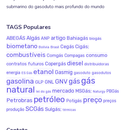
submarino do gasoduto mais profundo do mundo
TAGS Populares
Algás
artigo
ABEGÁS
Bahiagás
ANP
biogás
biometano
Cigás;
Cegás
Bolívia
Brasil
combustíveis
consumo
Comgás
Compagas
diesel
Copergás
contratos futuros
distribuidoras
etanol
Gasmig
energia
gasodutos
gasoduto
ES Gás
gás
gasolina
gás
GNV
GNL
GLP
natural
mercado
MSGás;
PBGás
Naturgy
lei do gás
petróleo
preço
Petrobras
Potigás
preços
SCGás
Sulgás;
produção
térmicas