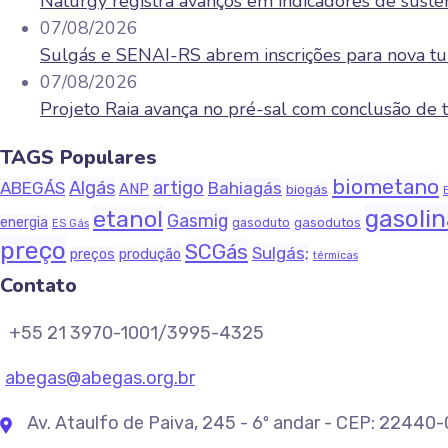
Naturgy registra avanços em indicadores de sust
07/08/2026
Sulgás e SENAI-RS abrem inscrições para nova tu
07/08/2026
Projeto Raia avança no pré-sal com conclusão d
TAGS Populares
biometano
Algás
artigo
ABEGÁS
Bahiagás
ANP
biogás
gasoli
etanol
Gasmig
energia
gasodutos
gasoduto
ES Gás
preço
SCGás
Sulgás;
produção
preços
térmicas
Contato
+55 21 3970-1001/3995-4325
abegas@abegas.org.br
Av. Ataulfo de Paiva, 245 - 6º andar - CEP: 22440