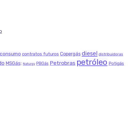
o
diesel
consumo
Copergás
contratos futuros
distribuidoras
petróleo
Petrobras
do
MSGás;
Potigás
PBGás
Naturgy