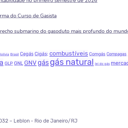
entabilidade no primeiro semestre de 2026
rma do Curso de Gasista
e trecho submarino do gasoduto mais profundo do mund
combustíveis
Cigás;
Cegás
Comgás
Compagas
Bolívia
Brasil
gás natural
na
gás
GNV
merca
GNL
GLP
lei do gás
-032 – Leblon - Rio de Janeiro/RJ