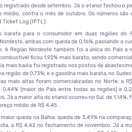
 registrado desde setembro. Já o etanol fechou o pe
o médio, contra o mês de outubro. Os números são 
 Ticket Log (IPTL).
ais barata para o consumidor em duas regiões do P
Nordeste, ambas com queda de 0,16%, passando a cus
. A Região Nordeste também foi a única do País a re
 combustível ficou 1,92% mais barato, sendo comercia
a mais baixa foi registrado nos postos de abastecim
a região de 0,73%; e a gasolina mais barata, no Sudes
as mais altas foram comercializadas no Norte: a R$
e 0,44% (maior do País entre todas as regiões) e 0,
. Já a maior alta do etanol ocorreu no Sul, de 1,14%,
preço médio de R$ 4,45.
ua maior queda na Bahia: queda de 3,49% na compara
dia, a R$ 4,42 no fechamento de novembro. Já a mai