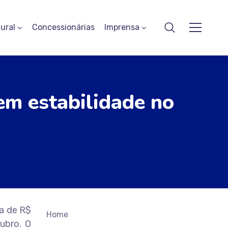
ural
Concessionárias
Imprensa
em estabilidade no
a de R$
Home
ubro. O