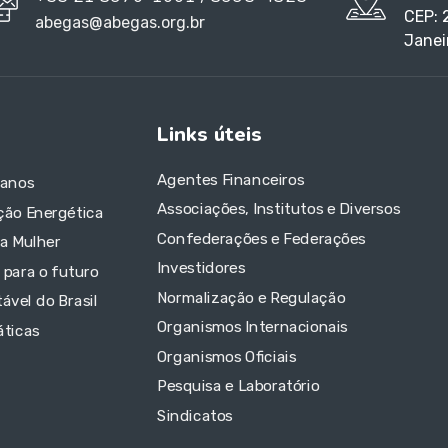
CEP: 
abegas@abegas.org.br
Janei
Links úteis
Agentes Financeiros
 anos
Associações, Institutos e Diversos
ção Energética
Confederações e Federações
da Mulher
Investidores
 para o futuro
Normalização e Regulação
ável do Brasil
Organismos Internacionais
áticas
Organismos Oficiais
Pesquisa e Laboratório
Sindicatos