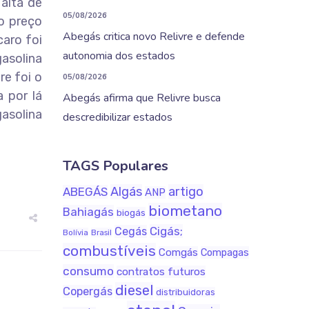
alta de
05/08/2026
o preço
Abegás critica novo Relivre e defende
aro foi
autonomia dos estados
asolina
re foi o
05/08/2026
 por lá
Abegás afirma que Relivre busca
gasolina
descredibilizar estados
TAGS Populares
Algás
artigo
ABEGÁS
ANP
biometano
Bahiagás
biogás
Cigás;
Cegás
Bolívia
Brasil
combustíveis
Comgás
Compagas
consumo
contratos futuros
diesel
Copergás
distribuidoras