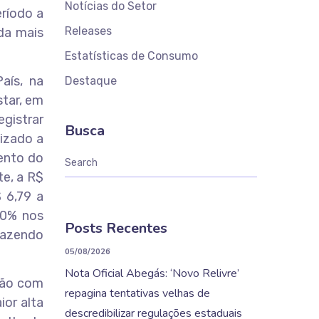
Notícias do Setor
ríodo a
Releases
da mais
Estatísticas de Consumo
aís, na
Destaque
tar, em
gistrar
Busca
lizado a
ento do
te, a R$
 6,79 a
20% nos
Posts Recentes
 fazendo
05/08/2026
Nota Oficial Abegás: ‘Novo Relivre’
ção com
repagina tentativas velhas de
or alta
descredibilizar regulações estaduais