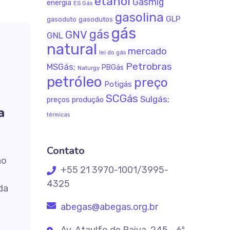
etanol
Gasmig
energia
ES Gás
gasolina
GLP
gasodutos
gasoduto
gás
gás
GNV
GNL
natural
mercado
lei do gás
Petrobras
MSGás;
PBGás
Naturgy
petróleo
preço
Potigás
SCGás
Sulgás;
produção
preços
a
térmicas
Contato
ão
+55 21 3970-1001/3995-
4325
da
abegas@abegas.org.br