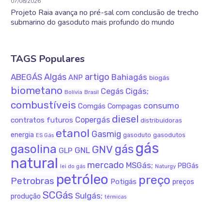
07/08/2026
Projeto Raia avança no pré-sal com conclusão de trecho
submarino do gasoduto mais profundo do mundo
TAGS Populares
Algás
artigo
ABEGÁS
Bahiagás
ANP
biogás
biometano
Cigás;
Cegás
Bolívia
Brasil
combustíveis
consumo
Comgás
Compagas
diesel
Copergás
contratos futuros
distribuidoras
etanol
Gasmig
energia
gasodutos
gasoduto
ES Gás
gás
gasolina
gás
GNV
GNL
GLP
natural
mercado
MSGás;
PBGás
Naturgy
lei do gás
petróleo
preço
Petrobras
Potigás
preços
SCGás
Sulgás;
produção
térmicas