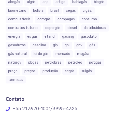
abegás
algás
anp
artigo
bahiagás
biogás
biometano
bolívia
brasil
cegás
cigás;
combustíveis
comgás
compagas
consumo
contratos futuros
copergás
diesel
distribuidoras
energia
es gás
etanol
gasmig
gasoduto
gasodutos
gasolina
glp
gnl
gnv
gás
gás natural
lei do gás
mercado
msgás;
naturgy
pbgás
petrobras
petróleo
potigás
preço
preços
produção
scgás
sulgás;
térmicas
Contato
+55 21 3970-1001/3995-4325