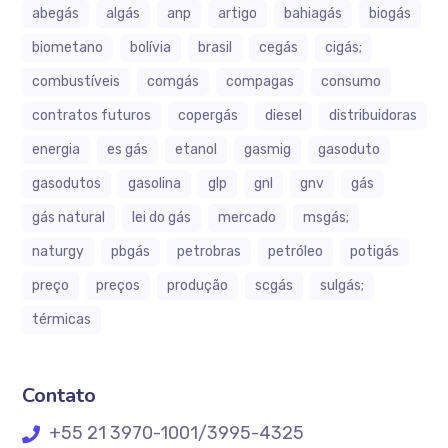
abegás
algás
anp
artigo
bahiagás
biogás
biometano
bolívia
brasil
cegás
cigás;
combustíveis
comgás
compagas
consumo
contratos futuros
copergás
diesel
distribuidoras
energia
es gás
etanol
gasmig
gasoduto
gasodutos
gasolina
glp
gnl
gnv
gás
gás natural
lei do gás
mercado
msgás;
naturgy
pbgás
petrobras
petróleo
potigás
preço
preços
produção
scgás
sulgás;
térmicas
Contato
+55 21 3970-1001/3995-4325