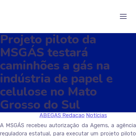
Projeto piloto da
MSGÁS testará
caminhões a gás na
indústria de papel e
celulose no Mato
Grosso do Sul
16/07/2025
by
ABEGAS Redacao
Notícias
A MSGÁS recebeu autorização da Agems, a agência
reguladora estatual, para executar um projeto piloto