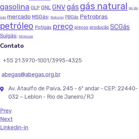
gás natural
gasolina
gás
GNV
GNL
GLP
lei do
Petrobras
mercado
MSGás;
PBGás
gás
Naturgy
petróleo
preço
SCGás
Potigás
produção
preços
Sulgás;
térmicas
Contato
+55 21 3970-1001/3995-4325
abegas@abegas.org.br
Av. Ataulfo de Paiva, 245 - 6º andar - CEP: 22440-
032 – Leblon - Rio de Janeiro/RJ
Prev
Next
Linkedin-in