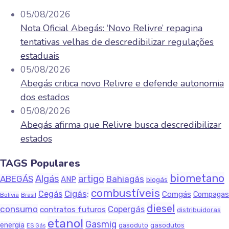
05/08/2026
Nota Oficial Abegás: ‘Novo Relivre’ repagina
tentativas velhas de descredibilizar regulações
estaduais
05/08/2026
Abegás critica novo Relivre e defende autonomia
dos estados
05/08/2026
Abegás afirma que Relivre busca descredibilizar
estados
TAGS Populares
biometano
Algás
artigo
ABEGÁS
Bahiagás
ANP
biogás
combustíveis
Cigás;
Cegás
Comgás
Compagas
Bolívia
Brasil
diesel
consumo
Copergás
contratos futuros
distribuidoras
etanol
Gasmig
energia
gasodutos
gasoduto
ES Gás