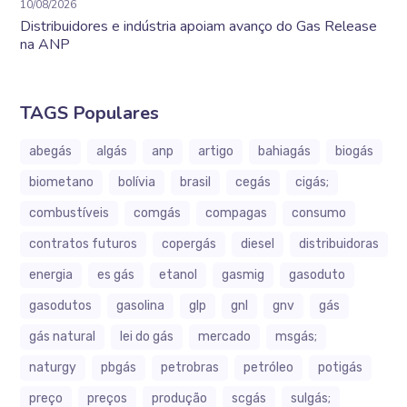
10/08/2026
Distribuidores e indústria apoiam avanço do Gas Release
na ANP
TAGS Populares
abegás
algás
anp
artigo
bahiagás
biogás
biometano
bolívia
brasil
cegás
cigás;
combustíveis
comgás
compagas
consumo
contratos futuros
copergás
diesel
distribuidoras
energia
es gás
etanol
gasmig
gasoduto
gasodutos
gasolina
glp
gnl
gnv
gás
gás natural
lei do gás
mercado
msgás;
naturgy
pbgás
petrobras
petróleo
potigás
preço
preços
produção
scgás
sulgás;