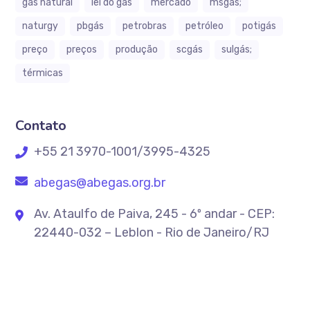
gás natural
lei do gás
mercado
msgás;
naturgy
pbgás
petrobras
petróleo
potigás
preço
preços
produção
scgás
sulgás;
térmicas
Contato
+55 21 3970-1001/3995-4325
abegas@abegas.org.br
Av. Ataulfo de Paiva, 245 - 6º andar - CEP:
22440-032 – Leblon - Rio de Janeiro/RJ