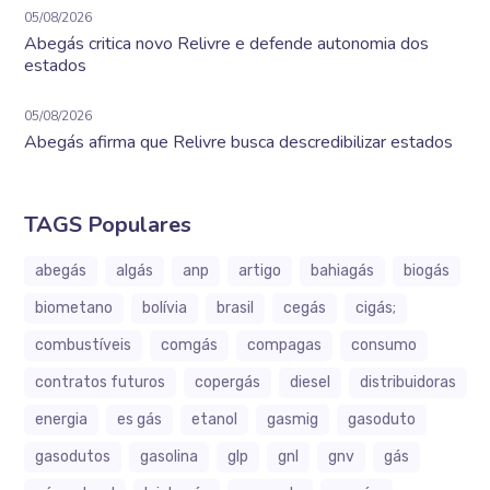
05/08/2026
Abegás critica novo Relivre e defende autonomia dos
estados
05/08/2026
Abegás afirma que Relivre busca descredibilizar estados
TAGS Populares
abegás
algás
anp
artigo
bahiagás
biogás
biometano
bolívia
brasil
cegás
cigás;
combustíveis
comgás
compagas
consumo
contratos futuros
copergás
diesel
distribuidoras
energia
es gás
etanol
gasmig
gasoduto
gasodutos
gasolina
glp
gnl
gnv
gás