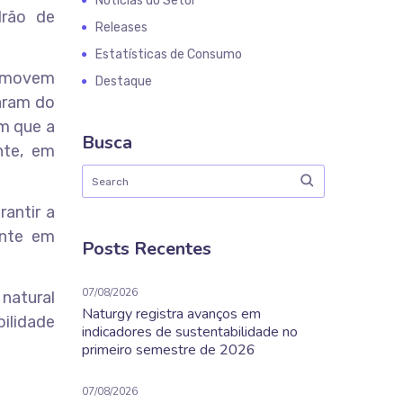
Notícias do Setor
drão de
Releases
Estatísticas de Consumo
ue movem
Destaque
param do
am que a
Busca
nte, em
antir a
ente em
Posts Recentes
07/08/2026
natural
Naturgy registra avanços em
ilidade
indicadores de sustentabilidade no
primeiro semestre de 2026
07/08/2026