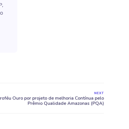
P,
do
NEXT