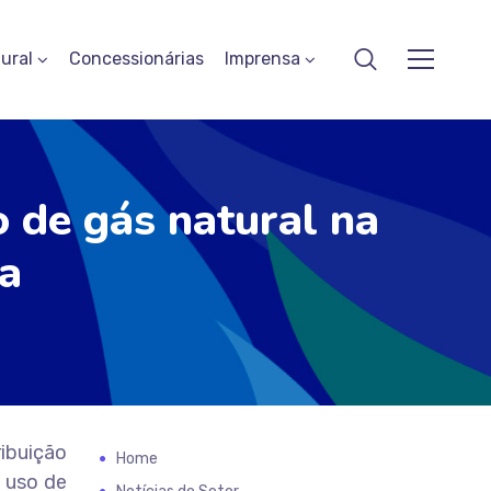
ural
Concessionárias
Imprensa
 de gás natural na
a
ribuição
Home
o uso de