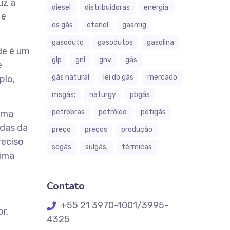
uz a
diesel
distribuidoras
energia
 e
es gás
etanol
gasmig
gasoduto
gasodutos
gasolina
de é um
glp
gnl
gnv
gás
e
gás natural
lei do gás
mercado
plo,
msgás;
naturgy
pbgás
petrobras
petróleo
potigás
orma
adas da
preço
preços
produção
reciso
scgás
sulgás;
térmicas
eima
Contato
+55 21 3970-1001/3995-
r.
4325