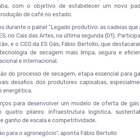
aba, com o objetivo de estabelecer um novo pa
 produção de café no estado.
dos durante o painel “Legado produtivo: as cadeias q
ES, no Cais das Artes, na última segunda (01). Partici
tão, e o CEO da ES Gás, Fábio Bertollo, que destacar
ecnologia de secagem mais limpa, segura e eficie
cional e internacional.
o do processo de secagem, etapa essencial para gar
pais desafios dos produtores capixabas, especialm
e energética.
forços para desenvolver um modelo de oferta de gás 
quatro pilares: infraestrutura logística, sustentab
 e ganho de escala e competitividade.
o para o agronegócio”, aponta Fábio Bertollo