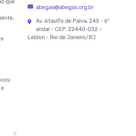
ão que
abegas@abegas.org.br
iente,
Av. Ataulfo de Paiva, 245 - 6º
andar - CEP: 22440-032 –
Leblon - Rio de Janeiro/RJ
 e
icos;
 e