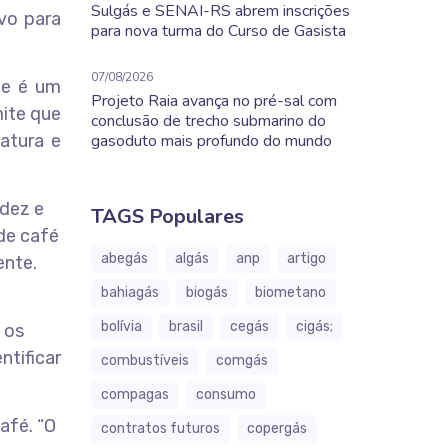
Sulgás e SENAI-RS abrem inscrições
ivo para
para nova turma do Curso de Gasista
07/08/2026
le é um
Projeto Raia avança no pré-sal com
mite que
conclusão de trecho submarino do
atura e
gasoduto mais profundo do mundo
idez e
TAGS Populares
 de café
abegás
algás
anp
artigo
ente.
bahiagás
biogás
biometano
bolívia
brasil
cegás
cigás;
 os
tificar
combustíveis
comgás
compagas
consumo
afé. “O
contratos futuros
copergás