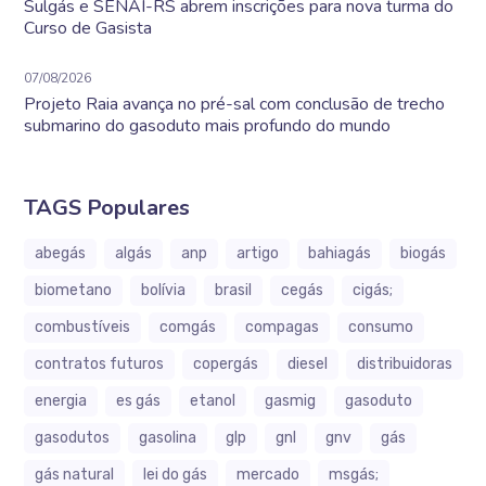
Sulgás e SENAI-RS abrem inscrições para nova turma do
Curso de Gasista
07/08/2026
Projeto Raia avança no pré-sal com conclusão de trecho
submarino do gasoduto mais profundo do mundo
TAGS Populares
abegás
algás
anp
artigo
bahiagás
biogás
biometano
bolívia
brasil
cegás
cigás;
combustíveis
comgás
compagas
consumo
contratos futuros
copergás
diesel
distribuidoras
energia
es gás
etanol
gasmig
gasoduto
gasodutos
gasolina
glp
gnl
gnv
gás
gás natural
lei do gás
mercado
msgás;