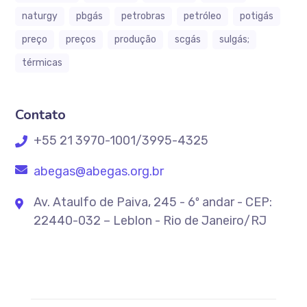
naturgy
pbgás
petrobras
petróleo
potigás
preço
preços
produção
scgás
sulgás;
térmicas
Contato
+55 21 3970-1001/3995-4325
abegas@abegas.org.br
Av. Ataulfo de Paiva, 245 - 6º andar - CEP:
22440-032 – Leblon - Rio de Janeiro/RJ