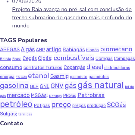
07/08/2026
Projeto Raia avança no pré-sal com conclusão de
trecho submarino do gasoduto mais profundo do
mundo
TAGS Populares
biometano
Algás
artigo
ABEGÁS
Bahiagás
ANP
biogás
combustíveis
Cigás;
Cegás
Comgás
Compagas
Bolívia
Brasil
diesel
consumo
Copergás
contratos futuros
distribuidoras
etanol
Gasmig
energia
gasodutos
gasoduto
ES Gás
gás natural
gasolina
gás
GNV
GNL
GLP
lei do
Petrobras
mercado
MSGás;
PBGás
Naturgy
gás
petróleo
preço
SCGás
Potigás
produção
preços
Sulgás;
térmicas
Contato