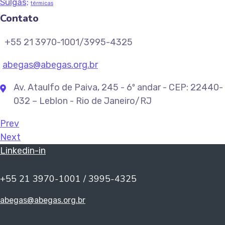
Sulgás;
térmicas
Contato
+55 21 3970-1001/3995-4325
abegas@abegas.org.br
Av. Ataulfo de Paiva, 245 - 6º andar - CEP: 22440-
032 – Leblon - Rio de Janeiro/RJ
Prev
Next
Linkedin-in
+55 21 3970-1001 / 3995-4325
abegas@abegas.org.br