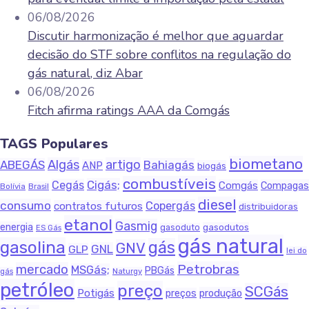
06/08/2026
Discutir harmonização é melhor que aguardar
decisão do STF sobre conflitos na regulação do
gás natural, diz Abar
06/08/2026
Fitch afirma ratings AAA da Comgás
TAGS Populares
biometano
Algás
artigo
ABEGÁS
Bahiagás
ANP
biogás
combustíveis
Cigás;
Cegás
Comgás
Compagas
Bolívia
Brasil
diesel
consumo
Copergás
contratos futuros
distribuidoras
etanol
Gasmig
energia
gasodutos
gasoduto
ES Gás
gás natural
gasolina
gás
GNV
GNL
GLP
lei do
Petrobras
mercado
MSGás;
PBGás
gás
Naturgy
petróleo
preço
SCGás
Potigás
produção
preços