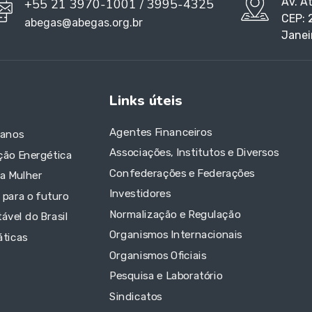
Av. A
+55 21 3970-1001 / 3995-4325
CEP: 
abegas@abegas.org.br
Janei
Links úteis
Agentes Financeiros
 anos
Associações, Institutos e Diversos
ção Energética
Confederações e Federações
da Mulher
Investidores
 para o futuro
Normalização e Regulação
ável do Brasil
Organismos Internacionais
áticas
Organismos Oficiais
Pesquisa e Laboratório
Sindicatos