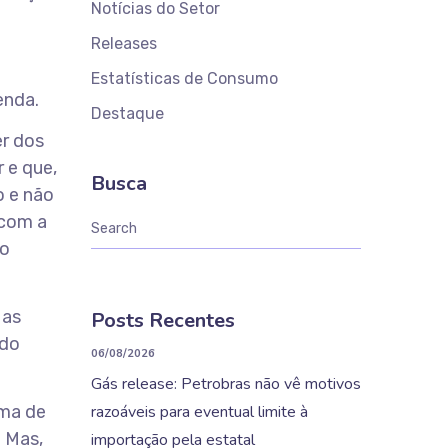
Notícias do Setor
Releases
Estatísticas de Consumo
enda.
Destaque
er dos
r e que,
Busca
o e não
 com a
ro
 as
Posts Recentes
ido
06/08/2026
Gás release: Petrobras não vê motivos
ama de
razoáveis para eventual limite à
 Mas,
importação pela estatal