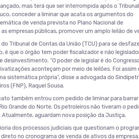
ançado, mas terá que ser interrompida após o Tribunal
uco, conceder a liminar que acata os argumentos do
stemática de venda prevista no Plano Nacional de
as empresas públicas, promover um amplo leilão de v
 do Tribunal de Contas da União (TCU) para se desfaz
o, é que o órgão tem poder fiscalizador e não legislado
e desinvestimento. “O poder de legislar é do Congress
rivatizações aconteçam por meio de leilões. Foi assim
ma sistemática própria”, disse a advogada do Sindipet
iros (FNP), Raquel Sousa.
cato também entrou com pedido de liminar para barrar
io Grande do Norte. Os petroleiros não tiveram o ped
m. Atualmente, aguardam nova posição da Justiça.
ioria dos processos judiciais que questionam o progr
 direto no cronograma de venda de ativos da empresa.