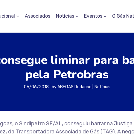
ucional
Associados
Notícias
Eventos
O Gás Nat
consegue liminar para b
pela Petrobras
06/06/2018
by
ABEGAS Redacao
Notícias
agoas, o Sindipetro SE/AL, conseguiu barrar na Justiça
vez, da Transportadora Associada de Gás (TAG). A neg