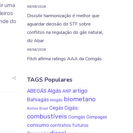
ir uma
06/08/2026
leiros
Discutir harmonização é melhor que
ande do
aguardar decisão do STF sobre
conflitos na regulação do gás natural,
diz Abar
06/08/2026
Fitch afirma ratings AAA da Comgás
TAGS Populares
Algás
artigo
ABEGÁS
ANP
biometano
Bahiagás
biogás
Cigás;
Cegás
Bolívia
Brasil
combustíveis
Comgás
Compagas
consumo
contratos futuros