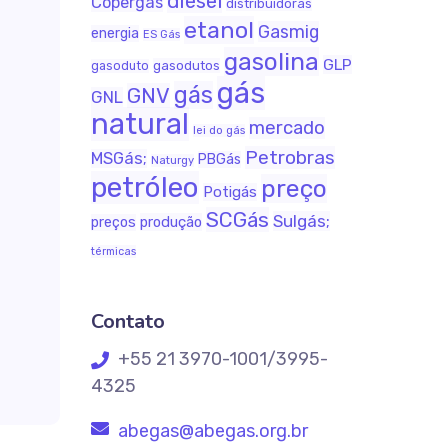
diesel
Copergás
distribuidoras
etanol
Gasmig
energia
ES Gás
gasolina
GLP
gasodutos
gasoduto
gás
gás
GNV
GNL
natural
mercado
lei do gás
Petrobras
MSGás;
PBGás
Naturgy
petróleo
preço
Potigás
SCGás
Sulgás;
produção
preços
térmicas
Contato
+55 21 3970-1001/3995-
4325
abegas@abegas.org.br