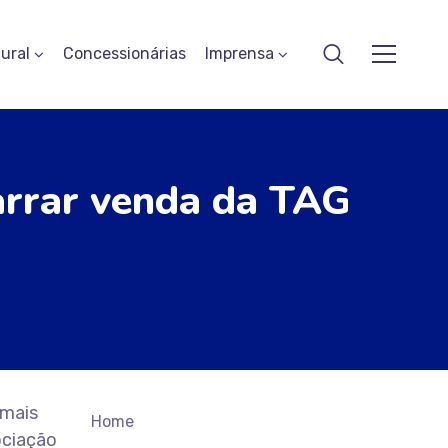
ural
Concessionárias
Imprensa
arrar venda da TAG
 mais
Home
ociação