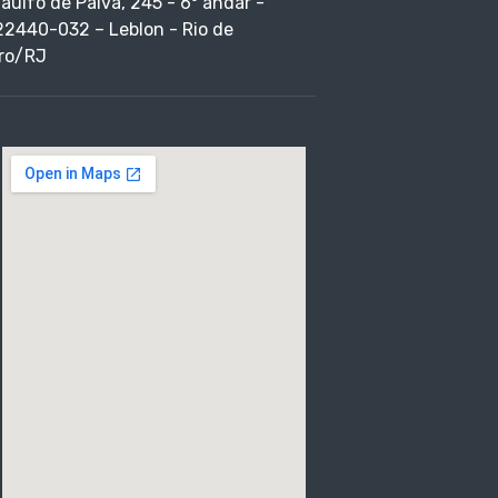
taulfo de Paiva, 245 - 6º andar -
22440-032 – Leblon - Rio de
ro/RJ