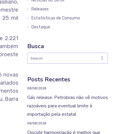
Notícias do Setor
iliano,
semestre
Releases
 25 mil
Estatísticas de Consumo
Destaque
de 2.221
Busca
 também
oroeste
16 novas
Posts Recentes
variados
06/08/2026
amentos
Gás release: Petrobras não vê motivos
u, Barra
razoáveis para eventual limite à
importação pela estatal
06/08/2026
Discutir harmonização é melhor que