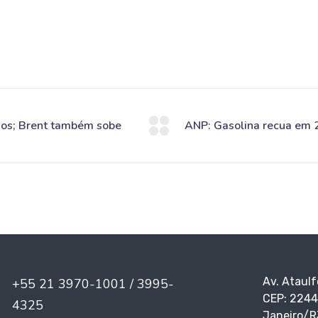
Av. Ataulf
+55 21 3970-1001 / 3995-
CEP: 2244
4325
Janeiro/R