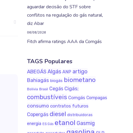
aguardar decisão do STF sobre
conflitos na regulação do gás natural,
diz Abar
06/08/2026
Fitch afirma ratings AAA da Comgás
TAGS Populares
Algás
artigo
ABEGÁS
ANP
biometano
Bahiagás
biogás
Cigás;
Cegás
Bolívia
Brasil
combustíveis
Comgás
Compagas
consumo
contratos futuros
diesel
Copergás
distribuidoras
etanol
Gasmig
energia
ES Gás
gasolina
GLP