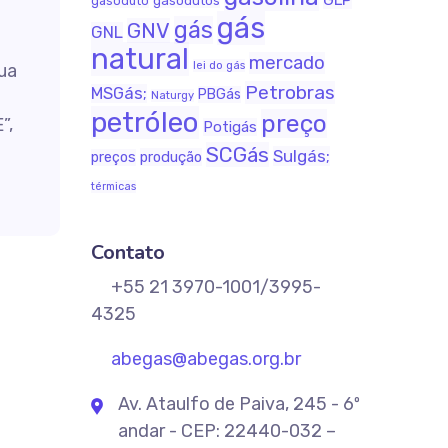
gasodutos
gasoduto
gás
gás
GNV
GNL
natural
mercado
lei do gás
ua
Petrobras
MSGás;
PBGás
Naturgy
petróleo
preço
”,
Potigás
SCGás
Sulgás;
produção
preços
térmicas
Contato
+55 21 3970-1001/3995-
4325
abegas@abegas.org.br
Av. Ataulfo de Paiva, 245 - 6º
andar - CEP: 22440-032 –