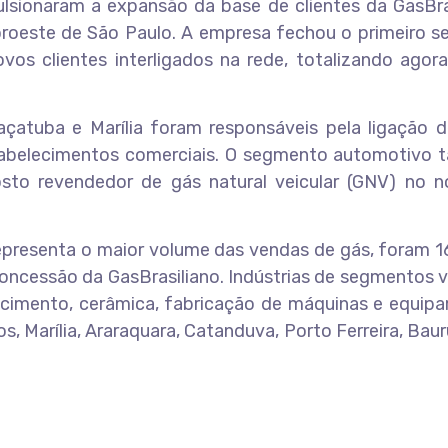
lsionaram a expansão da base de clientes da GasBras
noroeste de São Paulo. A empresa fechou o primeiro 
os clientes interligados na rede, totalizando agora
raçatuba e Marília foram responsáveis pela ligação 
estabelecimentos comerciais. O segmento automotivo
to revendedor de gás natural veicular (GNV) no n
representa o maior volume das vendas de gás, foram 
concessão da GasBrasiliano. Indústrias de segmentos 
, cimento, cerâmica, fabricação de máquinas e equip
s, Marília, Araraquara, Catanduva, Porto Ferreira, Baur