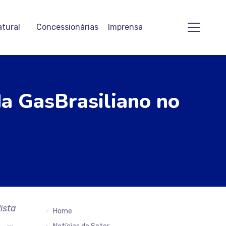
atural
Concessionárias
Imprensa
da GasBrasiliano no
ista
Home