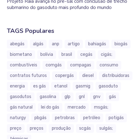
Projeto Raia avança no pré-sal com conclusão de trecho
submarino do gasoduto mais profundo do mundo
TAGS Populares
abegás
algás
anp
artigo
bahiagás
biogás
biometano
bolívia
brasil
cegás
cigás;
combustíveis
comgás
compagas
consumo
contratos futuros
copergás
diesel
distribuidoras
energia
es gás
etanol
gasmig
gasoduto
gasodutos
gasolina
glp
gnl
gnv
gás
gás natural
lei do gás
mercado
msgás;
naturgy
pbgás
petrobras
petróleo
potigás
preço
preços
produção
scgás
sulgás;
térmicas