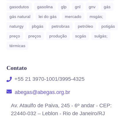
gasodutos
gasolina
glp
gnl
gnv
gás
gás natural
lei do gás
mercado
msgás;
naturgy
pbgás
petrobras
petróleo
potigás
preço
preços
produção
scgás
sulgás;
térmicas
Contato
+55 21 3970-1001/3995-4325
abegas@abegas.org.br
Av. Ataulfo de Paiva, 245 - 6º andar - CEP:
22440-032 – Leblon - Rio de Janeiro/RJ