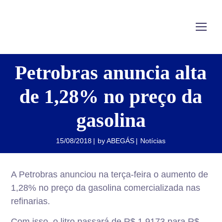
Petrobras anuncia alta
de 1,28% no preço da
gasolina
15/08/2018
by
ABEGÁS
Notícias
A Petrobras anunciou na terça-feira o aumento de
1,28% no preço da gasolina comercializada nas
refinarias.
Com isso, o litro passará de R$ 1,9173 para R$