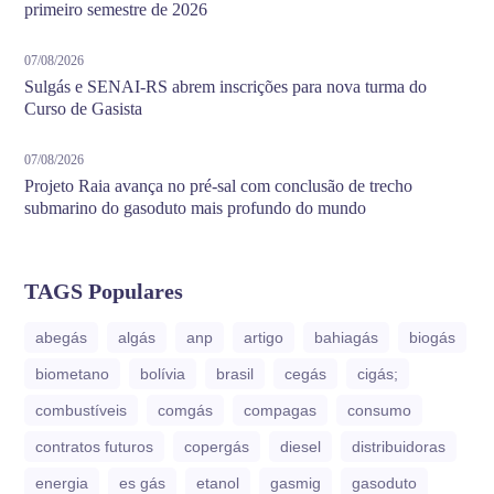
primeiro semestre de 2026
07/08/2026
Sulgás e SENAI-RS abrem inscrições para nova turma do
Curso de Gasista
07/08/2026
Projeto Raia avança no pré-sal com conclusão de trecho
submarino do gasoduto mais profundo do mundo
TAGS Populares
abegás
algás
anp
artigo
bahiagás
biogás
biometano
bolívia
brasil
cegás
cigás;
combustíveis
comgás
compagas
consumo
contratos futuros
copergás
diesel
distribuidoras
energia
es gás
etanol
gasmig
gasoduto