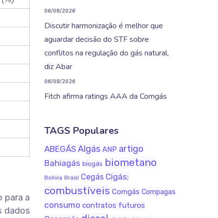
06/08/2026
Discutir harmonização é melhor que
aguardar decisão do STF sobre
conflitos na regulação do gás natural,
diz Abar
06/08/2026
Fitch afirma ratings AAA da Comgás
TAGS Populares
Algás
artigo
ABEGÁS
ANP
biometano
Bahiagás
biogás
Cigás;
Cegás
Bolívia
Brasil
combustíveis
Comgás
Compagas
o para a
consumo
contratos futuros
os dados