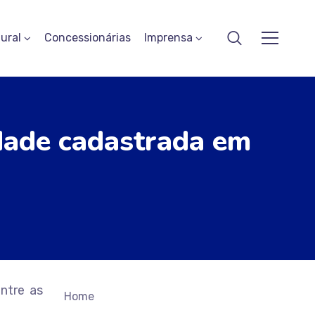
ural
Concessionárias
Imprensa
dade cadastrada em
ntre as
Home