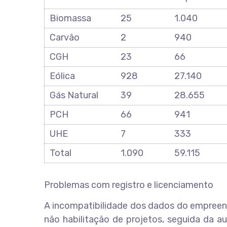
Biomassa
25
1.040
Carvão
2
940
CGH
23
66
Eólica
928
27.140
Gás Natural
39
28.655
PCH
66
941
UHE
7
333
Total
1.090
59.115
Problemas com registro e licenciamento
A incompatibilidade dos dados do empreend
não habilitação de projetos, seguida da a