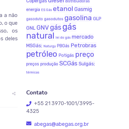
diesel
Copergás
distribuidoras
etanol
Gasmig
energia
ES Gás
ra a não
gasolina
GLP
gasodutos
gasoduto
o, o que
gás
gás
GNV
GNL
sso, os
natural
mercado
s deles
lei do gás
Petrobras
MSGás;
PBGás
Naturgy
petróleo
preço
Potigás
SCGás
Sulgás;
produção
preços
térmicas
Contato
+55 21 3970-1001/3995-
4325
abegas@abegas.org.br