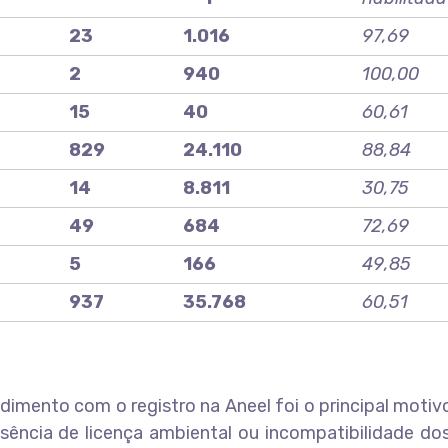
23
1.016
97,69
2
940
100,00
15
40
60,61
829
24.110
88,84
14
8.811
30,75
49
684
72,69
5
166
49,85
937
35.768
60,51
imento com o registro na Aneel foi o principal motiv
usência de licença ambiental ou incompatibilidade d