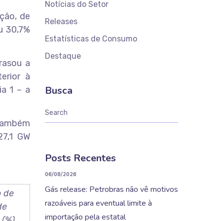
Notícias do Setor
ação, de
Releases
u 30,7%
Estatísticas de Consumo
Destaque
trasou a
erior à
Busca
ia 1 – a
 também
27,1 GW
Posts Recentes
06/08/2026
Gás release: Petrobras não vê motivos
 de
razoáveis para eventual limite à
de
importação pela estatal
 (%)