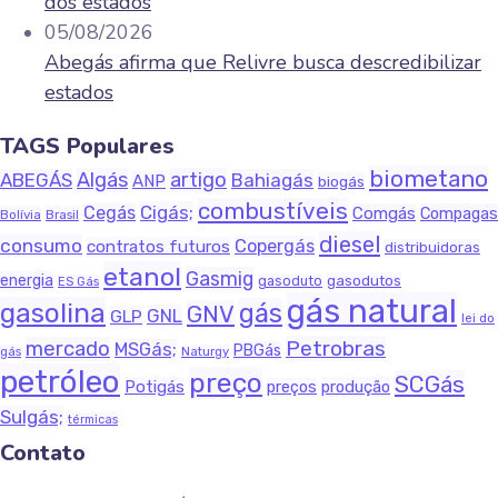
dos estados
05/08/2026
Abegás afirma que Relivre busca descredibilizar
estados
TAGS Populares
biometano
Algás
artigo
ABEGÁS
Bahiagás
ANP
biogás
combustíveis
Cigás;
Cegás
Comgás
Compagas
Bolívia
Brasil
diesel
consumo
Copergás
contratos futuros
distribuidoras
etanol
Gasmig
energia
gasodutos
gasoduto
ES Gás
gás natural
gasolina
gás
GNV
GNL
GLP
lei do
Petrobras
mercado
MSGás;
PBGás
gás
Naturgy
petróleo
preço
SCGás
Potigás
produção
preços
Sulgás;
térmicas
Contato