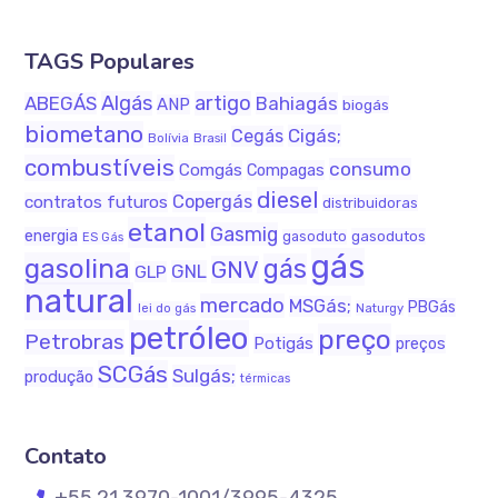
TAGS Populares
Algás
artigo
ABEGÁS
Bahiagás
ANP
biogás
biometano
Cigás;
Cegás
Bolívia
Brasil
combustíveis
consumo
Comgás
Compagas
diesel
Copergás
contratos futuros
distribuidoras
etanol
Gasmig
energia
gasodutos
gasoduto
ES Gás
gás
gasolina
gás
GNV
GNL
GLP
natural
mercado
MSGás;
PBGás
Naturgy
lei do gás
petróleo
preço
Petrobras
Potigás
preços
SCGás
Sulgás;
produção
térmicas
Contato