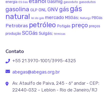
etanol
Gasmig
energia
gasodutos
gasoduto
ES Gás
gás
gasolina
gás
GNV
GNL
GLP
natural
mercado
MSGás;
PBGás
Naturgy
lei do gás
petróleo
preço
Petrobras
Potigás
preços
SCGás
Sulgás;
produção
térmicas
Contato
+55 21 3970-1001/3995-4325
abegas@abegas.org.br
Av. Ataulfo de Paiva, 245 - 6º andar - CEP:
22440-032 – Leblon - Rio de Janeiro/RJ