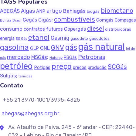
TAGS Populares
biometano
Algás
artigo
ABEGÁS
Bahiagás
ANP
biogás
combustíveis
Cigás;
Cegás
Comgás
Compagas
Bolívia
Brasil
diesel
consumo
Copergás
contratos futuros
distribuidoras
etanol
Gasmig
energia
gasodutos
gasoduto
ES Gás
gás natural
gasolina
gás
GNV
GNL
GLP
lei do
Petrobras
mercado
MSGás;
PBGás
Naturgy
gás
petróleo
preço
SCGás
Potigás
produção
preços
Sulgás;
térmicas
Contato
+55 21 3970-1001/3995-4325
abegas@abegas.org.br
Av. Ataulfo de Paiva, 245 - 6º andar - CEP: 22440-
032 – Leblon - Rio de Janeiro/RJ