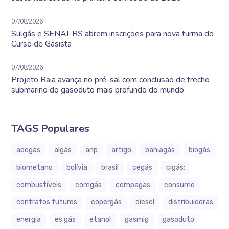
07/08/2026
Sulgás e SENAI-RS abrem inscrições para nova turma do
Curso de Gasista
07/08/2026
Projeto Raia avança no pré-sal com conclusão de trecho
submarino do gasoduto mais profundo do mundo
TAGS Populares
abegás
algás
anp
artigo
bahiagás
biogás
biometano
bolívia
brasil
cegás
cigás;
combustíveis
comgás
compagas
consumo
contratos futuros
copergás
diesel
distribuidoras
energia
es gás
etanol
gasmig
gasoduto