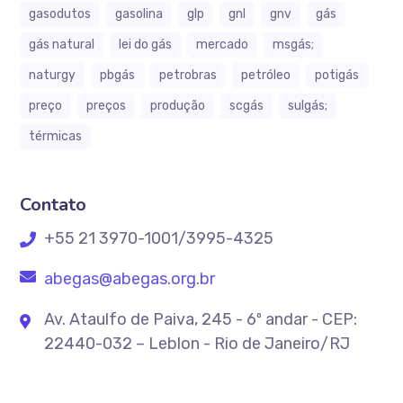
gasodutos
gasolina
glp
gnl
gnv
gás
gás natural
lei do gás
mercado
msgás;
naturgy
pbgás
petrobras
petróleo
potigás
preço
preços
produção
scgás
sulgás;
térmicas
Contato
+55 21 3970-1001/3995-4325
abegas@abegas.org.br
Av. Ataulfo de Paiva, 245 - 6º andar - CEP:
22440-032 – Leblon - Rio de Janeiro/RJ