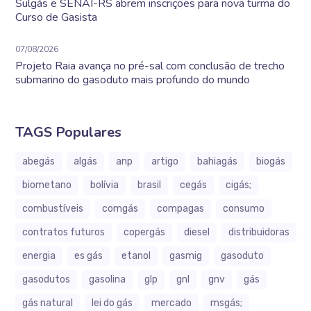
Sulgás e SENAI-RS abrem inscrições para nova turma do
Curso de Gasista
07/08/2026
Projeto Raia avança no pré-sal com conclusão de trecho
submarino do gasoduto mais profundo do mundo
TAGS Populares
abegás
algás
anp
artigo
bahiagás
biogás
biometano
bolívia
brasil
cegás
cigás;
combustíveis
comgás
compagas
consumo
contratos futuros
copergás
diesel
distribuidoras
energia
es gás
etanol
gasmig
gasoduto
gasodutos
gasolina
glp
gnl
gnv
gás
gás natural
lei do gás
mercado
msgás;