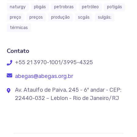
naturgy
pbgás
petrobras
petróleo
potigás
preço
preços
produção
scgás
sulgás;
térmicas
Contato
+55 21 3970-1001/3995-4325
abegas@abegas.org.br
Av. Ataulfo de Paiva, 245 - 6º andar - CEP:
22440-032 – Leblon - Rio de Janeiro/RJ