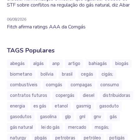
STF sobre conflitos na regulação do gás natural, diz Abar
06/08/2026
Fitch afirma ratings AAA da Comgás
TAGS Populares
abegás
algás
anp
artigo
bahiagás
biogás
biometano
bolívia
brasil
cegás
cigás;
combustíveis
comgás
compagas
consumo
contratos futuros
copergás
diesel
distribuidoras
energia
es gás
etanol
gasmig
gasoduto
gasodutos
gasolina
glp
gnl
gnv
gás
gás natural
lei do gás
mercado
msgás;
naturgy
pbgás
petrobras
petróleo
potigás