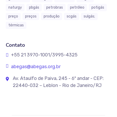
naturgy
pbgás
petrobras
petróleo
potigás
preço
preços
produção
scgás
sulgás;
térmicas
Contato
+55 21 3970-1001/3995-4325
abegas@abegas.org.br
Av. Ataulfo de Paiva, 245 - 6º andar - CEP:
22440-032 – Leblon - Rio de Janeiro/RJ