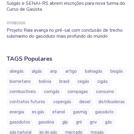
Sulgás e SENAI-RS abrem inscrições para nova turma do
Curso de Gasista
07/08/2026
Projeto Raia avança no pré-sal com conclusão de trecho
submarino do gasoduto mais profundo do mundo
TAGS Populares
abegás
algás
anp
artigo
bahiagás
biogás
biometano
bolívia
brasil
cegás
cigás;
combustíveis
comgás
compagas
consumo
contratos futuros
copergás
diesel
distribuidoras
energia
es gás
etanol
gasmig
gasoduto
gasodutos
gasolina
glp
gnl
gnv
gás
gás natural
lei do gás
mercado
msgás;