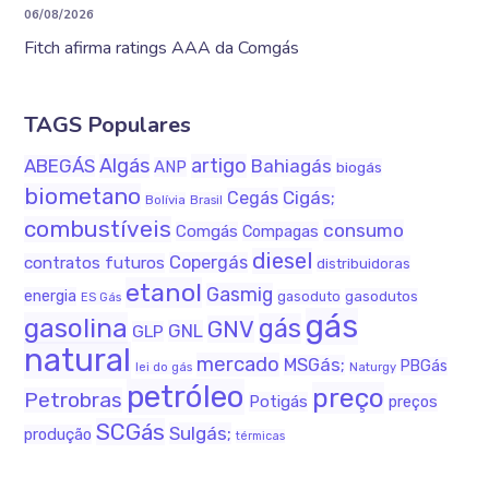
06/08/2026
Fitch afirma ratings AAA da Comgás
TAGS Populares
Algás
artigo
ABEGÁS
Bahiagás
ANP
biogás
biometano
Cigás;
Cegás
Bolívia
Brasil
combustíveis
consumo
Comgás
Compagas
diesel
Copergás
contratos futuros
distribuidoras
etanol
Gasmig
energia
gasodutos
gasoduto
ES Gás
gás
gasolina
gás
GNV
GNL
GLP
natural
mercado
MSGás;
PBGás
lei do gás
Naturgy
petróleo
preço
Petrobras
Potigás
preços
SCGás
Sulgás;
produção
térmicas