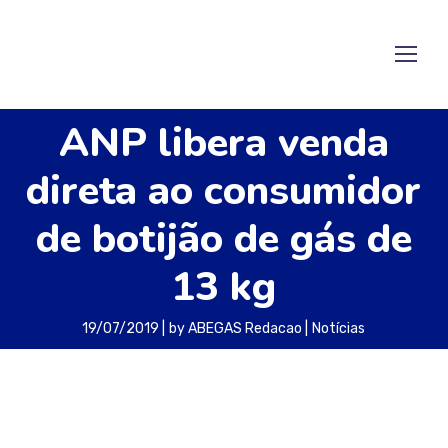
ANP libera venda
direta ao consumidor
de botijão de gás de
13 kg
19/07/2019
by
ABEGAS Redacao
Notícias
A diretoria da Agência Nacional do Petróleo
(ANP) aprovou na quinta-feira (18) o fim das
restrições à verticalização da comercialização