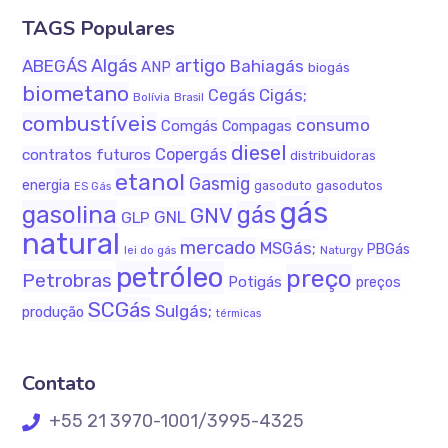
TAGS Populares
Algás
artigo
ABEGÁS
Bahiagás
ANP
biogás
biometano
Cigás;
Cegás
Bolívia
Brasil
combustíveis
consumo
Comgás
Compagas
diesel
Copergás
contratos futuros
distribuidoras
etanol
Gasmig
energia
gasodutos
gasoduto
ES Gás
gás
gasolina
gás
GNV
GNL
GLP
natural
mercado
MSGás;
PBGás
Naturgy
lei do gás
petróleo
preço
Petrobras
Potigás
preços
SCGás
Sulgás;
produção
térmicas
Contato
+55 21 3970-1001/3995-4325