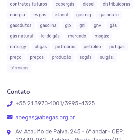
contratos futuros
copergás
diesel
distribuidoras
energia
es gás
etanol
gasmig
gasoduto
gasodutos
gasolina
glp
gnl
gnv
gás
gás natural
lei do gás
mercado
msgás;
naturgy
pbgás
petrobras
petróleo
potigás
preço
preços
produção
scgás
sulgás;
térmicas
Contato
+55 21 3970-1001/3995-4325
abegas@abegas.org.br
Av. Ataulfo de Paiva, 245 - 6º andar - CEP: