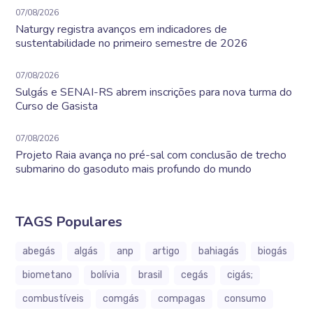
07/08/2026
Naturgy registra avanços em indicadores de
sustentabilidade no primeiro semestre de 2026
07/08/2026
Sulgás e SENAI-RS abrem inscrições para nova turma do
Curso de Gasista
07/08/2026
Projeto Raia avança no pré-sal com conclusão de trecho
submarino do gasoduto mais profundo do mundo
TAGS Populares
abegás
algás
anp
artigo
bahiagás
biogás
biometano
bolívia
brasil
cegás
cigás;
combustíveis
comgás
compagas
consumo