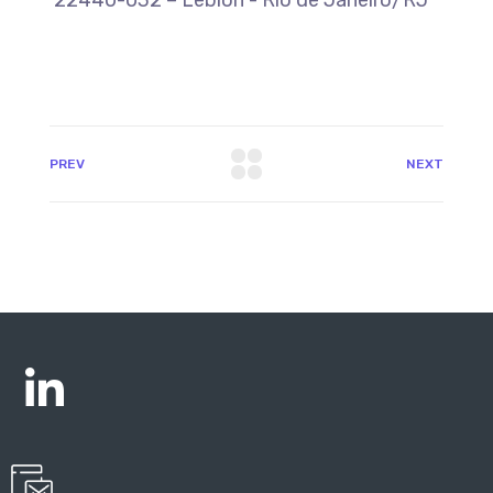
22440-032 – Leblon - Rio de Janeiro/RJ
PREV
NEXT