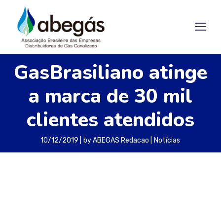
GasBrasiliano atinge
a marca de 30 mil
clientes atendidos
10/12/2019
by
ABEGAS Redacao
Notícias
A GasBrasiliano atingiu a marca de mais de 30
mil clientes ligados à sua rede de distribuição. Ao
todo, a empresa conta com 29.458 clientes
residenciais, 176 industriais, 800 comerciais e 18