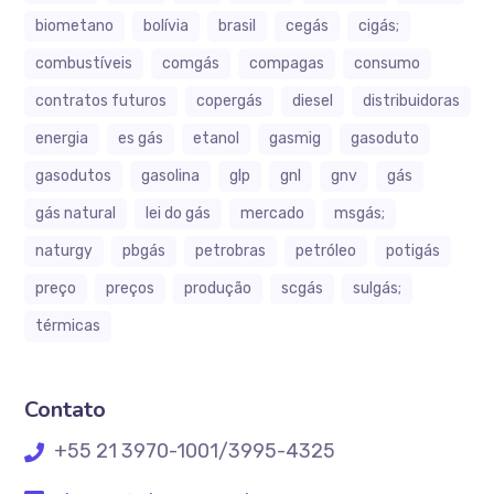
biometano
bolívia
brasil
cegás
cigás;
combustíveis
comgás
compagas
consumo
contratos futuros
copergás
diesel
distribuidoras
energia
es gás
etanol
gasmig
gasoduto
gasodutos
gasolina
glp
gnl
gnv
gás
gás natural
lei do gás
mercado
msgás;
naturgy
pbgás
petrobras
petróleo
potigás
preço
preços
produção
scgás
sulgás;
térmicas
Contato
+55 21 3970-1001/3995-4325