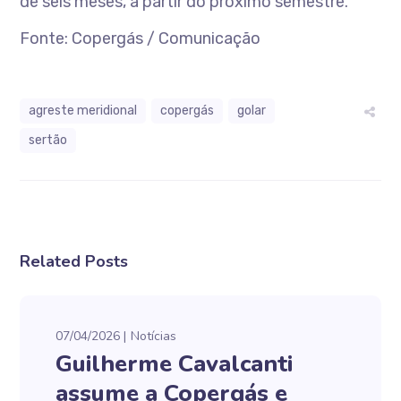
de seis meses, a partir do próximo semestre.
Fonte: Copergás / Comunicação
agreste meridional
copergás
golar
sertão
Related Posts
07/04/2026
Notícias
Guilherme Cavalcanti
assume a Copergás e