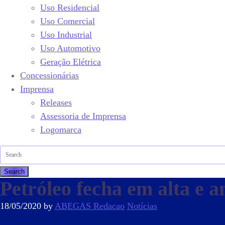
Uso Residencial
Uso Comercial
Uso Industrial
Uso Automotivo
Geração Elétrica
Concessionárias
Imprensa
Releases
Assessoria de Imprensa
Logomarca
Petróleo fecha em alta e 
18/05/2020
by
ABEGAS Redacao
Notícias