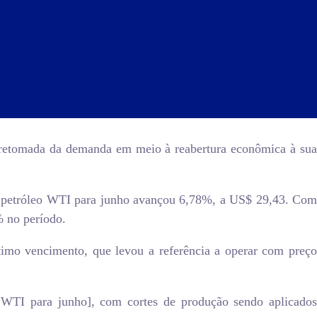
e retomada da demanda em meio à reabertura econômica à sua
do petróleo WTI para junho avançou 6,78%, a US$ 29,43. Com
 no período.
timo vencimento, que levou a referência a operar com preço
 WTI para junho], com cortes de produção sendo aplicados