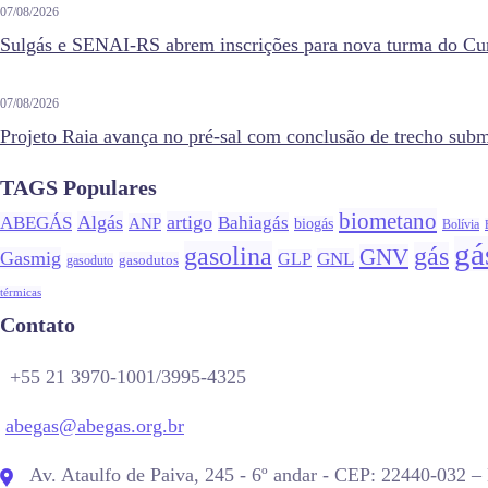
07/08/2026
Sulgás e SENAI-RS abrem inscrições para nova turma do Cur
07/08/2026
Projeto Raia avança no pré-sal com conclusão de trecho su
TAGS Populares
biometano
Algás
artigo
ABEGÁS
Bahiagás
ANP
biogás
Bolívia
gá
gasolina
gás
GNV
Gasmig
GNL
GLP
gasodutos
gasoduto
térmicas
Contato
+55 21 3970-1001/3995-4325
abegas@abegas.org.br
Av. Ataulfo de Paiva, 245 - 6º andar - CEP: 22440-032 – 