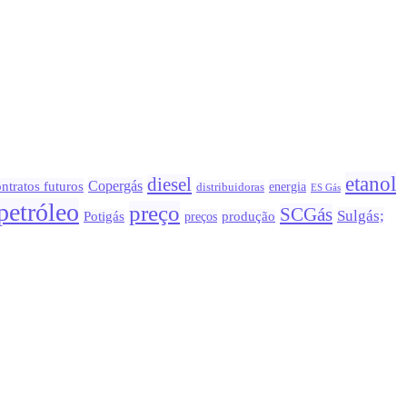
etanol
diesel
Copergás
ntratos futuros
energia
distribuidoras
ES Gás
petróleo
preço
SCGás
Sulgás;
Potigás
preços
produção