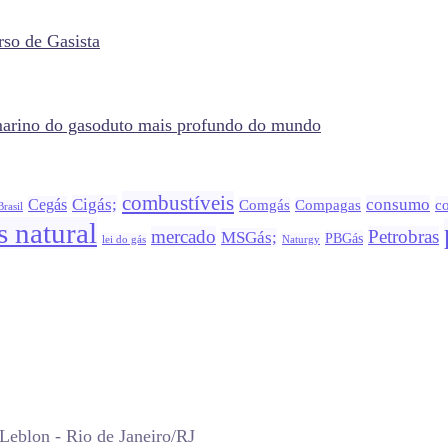
so de Gasista
bmarino do gasoduto mais profundo do mundo
combustíveis
Cigás;
consumo
Cegás
co
Comgás
Compagas
Brasil
s natural
mercado
Petrobras
MSGás;
PBGás
lei do gás
Naturgy
Leblon - Rio de Janeiro/RJ