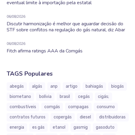
eventual limite à importação pela estatal
06/08/2026
Discutir harmonização é melhor que aguardar decisão do
STF sobre conflitos na regulação do gás natural, diz Abar
06/08/2026
Fitch afirma ratings AAA da Comgás
TAGS Populares
abegás
algás
anp
artigo
bahiagás
biogás
biometano
bolívia
brasil
cegás
cigás;
combustíveis
comgás
compagas
consumo
contratos futuros
copergás
diesel
distribuidoras
energia
es gás
etanol
gasmig
gasoduto