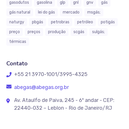
gasodutos
gasolina
glp
gnl
gnv
gás
gás natural
lei do gás
mercado
msgás;
naturgy
pbgás
petrobras
petróleo
potigás
preço
preços
produção
scgás
sulgás;
térmicas
Contato
+55 21 3970-1001/3995-4325
abegas@abegas.org.br
Av. Ataulfo de Paiva, 245 - 6º andar - CEP:
22440-032 – Leblon - Rio de Janeiro/RJ