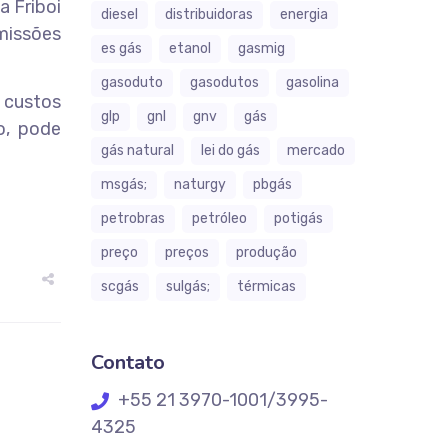
a Friboi
diesel
distribuidoras
energia
emissões
es gás
etanol
gasmig
gasoduto
gasodutos
gasolina
 custos
glp
gnl
gnv
gás
o, pode
gás natural
lei do gás
mercado
msgás;
naturgy
pbgás
petrobras
petróleo
potigás
preço
preços
produção
scgás
sulgás;
térmicas
Contato
+55 21 3970-1001/3995-
4325