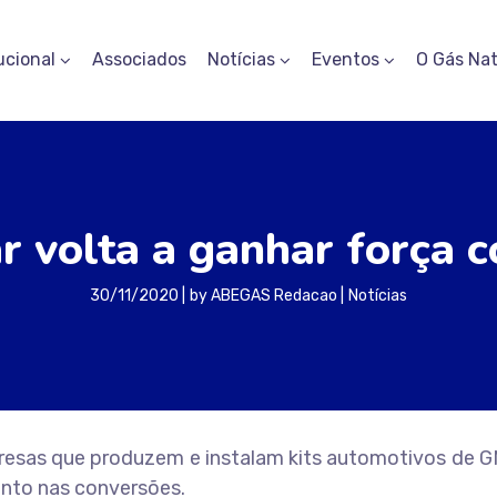
ucional
Associados
Notícias
Eventos
O Gás Nat
r volta a ganhar força 
30/11/2020
by
ABEGAS Redacao
Notícias
resas que produzem e instalam kits automotivos de G
mento nas conversões.