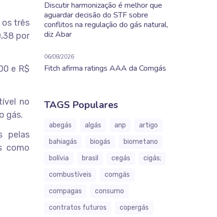
Discutir harmonização é melhor que
aguardar decisão do STF sobre
os três
conflitos na regulação do gás natural,
diz Abar
0,38 por
06/08/2026
Fitch afirma ratings AAA da Comgás
500 e R$
ível no
TAGS Populares
o gás.
abegás
algás
anp
artigo
 pelas
bahiagás
biogás
biometano
os como
bolívia
brasil
cegás
cigás;
combustíveis
comgás
compagas
consumo
contratos futuros
copergás