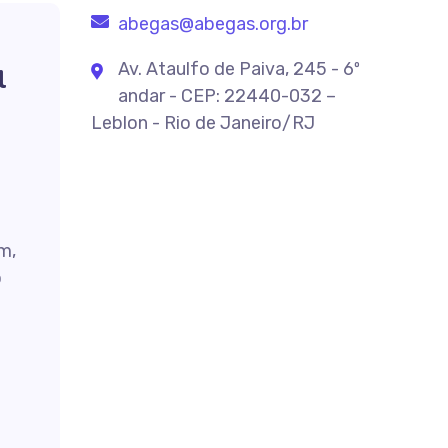
abegas@abegas.org.br
Av. Ataulfo de Paiva, 245 - 6º
l
andar - CEP: 22440-032 –
Leblon - Rio de Janeiro/RJ
m,
o