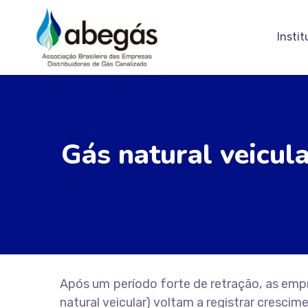
Instit
Gás natural veicula
Após um período forte de retração, as emp
natural veicular) voltam a registrar cresci