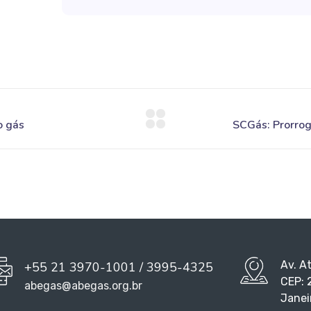
Av. A
+55 21 3970-1001 / 3995-4325
CEP: 
abegas@abegas.org.br
Janei