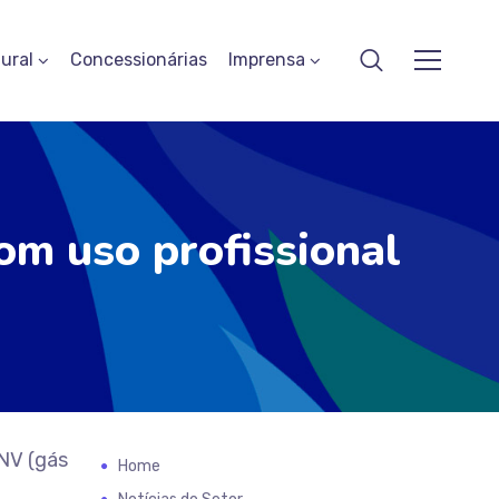
ural
Concessionárias
Imprensa
com uso profissional
NV (gás
Home