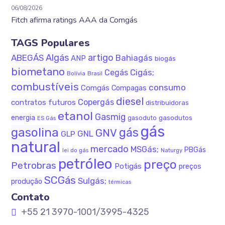
06/08/2026
Fitch afirma ratings AAA da Comgás
TAGS Populares
Algás
artigo
ABEGÁS
Bahiagás
ANP
biogás
biometano
Cigás;
Cegás
Bolívia
Brasil
combustíveis
consumo
Comgás
Compagas
diesel
Copergás
contratos futuros
distribuidoras
etanol
Gasmig
energia
gasodutos
gasoduto
ES Gás
gás
gasolina
gás
GNV
GNL
GLP
natural
mercado
MSGás;
PBGás
lei do gás
Naturgy
petróleo
preço
Petrobras
Potigás
preços
SCGás
Sulgás;
produção
térmicas
Contato
+55 21 3970-1001/3995-4325